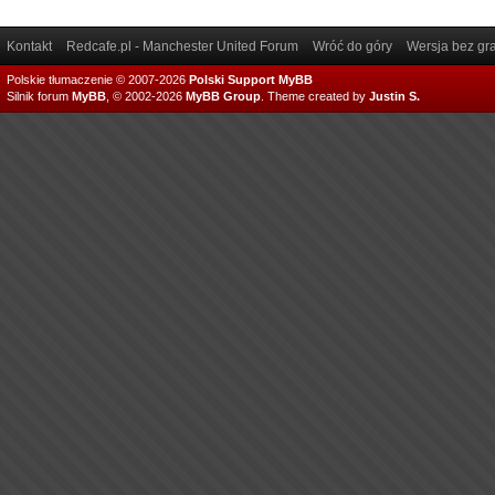
Kontakt
Redcafe.pl - Manchester United Forum
Wróć do góry
Wersja bez gra
Polskie tłumaczenie © 2007-2026
Polski Support MyBB
Silnik forum
MyBB
, © 2002-2026
MyBB Group
.
Theme created by
Justin S.