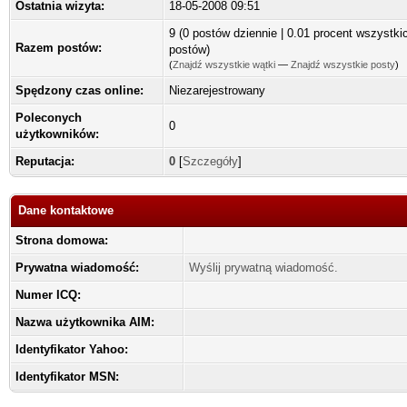
Ostatnia wizyta:
18-05-2008 09:51
9 (0 postów dziennie | 0.01 procent wszystki
Razem postów:
postów)
(
Znajdź wszystkie wątki
—
Znajdź wszystkie posty
)
Spędzony czas online:
Niezarejestrowany
Poleconych
0
użytkowników:
Reputacja:
0
[
Szczegóły
]
Dane kontaktowe
Strona domowa:
Prywatna wiadomość:
Wyślij prywatną wiadomość.
Numer ICQ:
Nazwa użytkownika AIM:
Identyfikator Yahoo:
Identyfikator MSN: