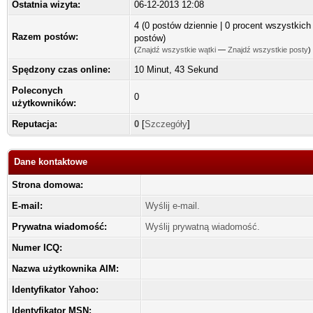
Ostatnia wizyta:
06-12-2013 12:08
4 (0 postów dziennie | 0 procent wszystkich
Razem postów:
postów)
(
Znajdź wszystkie wątki
—
Znajdź wszystkie posty
)
Spędzony czas online:
10 Minut, 43 Sekund
Poleconych
0
użytkowników:
Reputacja:
0
[
Szczegóły
]
Dane kontaktowe
Strona domowa:
E-mail:
Wyślij e-mail.
Prywatna wiadomość:
Wyślij prywatną wiadomość.
Numer ICQ:
Nazwa użytkownika AIM:
Identyfikator Yahoo:
Identyfikator MSN: