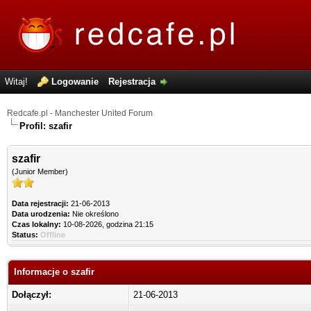
Witaj!
Logowanie
Rejestracja
Redcafe.pl - Manchester United Forum
Profil: szafir
szafir
(Junior Member)
Data rejestracji:
21-06-2013
Data urodzenia:
Nie określono
Czas lokalny:
10-08-2026, godzina 21:15
Status:
Offline
Informacje o szafir
Dołączył:
21-06-2013