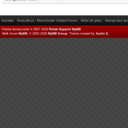
Kontakt
Redcafe.pl - Manchester United Forum
Wróć do góry
Wersja bez gra
Polskie tłumaczenie © 2007-2026
Polski Support MyBB
Silnik forum
MyBB
, © 2002-2026
MyBB Group
.
Theme created by
Justin S.