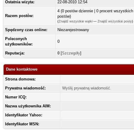
Ostatnia wizyta:
22-08-2010 12:54
4 (0 postów dziennie | 0 procent wszystkich
Razem postów:
postów)
(
Znajdź wszystkie wątki
—
Znajdź wszystkie posty
)
Spędzony czas online:
Niezarejestrowany
Poleconych
0
użytkowników:
Reputacja:
0
[
Szczegóły
]
Dane kontaktowe
Strona domowa:
Prywatna wiadomość:
Wyślij prywatną wiadomość.
Numer ICQ:
Nazwa użytkownika AIM:
Identyfikator Yahoo:
Identyfikator MSN: