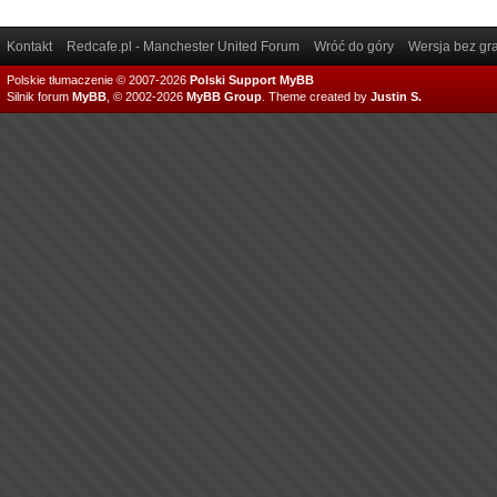
Kontakt
Redcafe.pl - Manchester United Forum
Wróć do góry
Wersja bez gra
Polskie tłumaczenie © 2007-2026
Polski Support MyBB
Silnik forum
MyBB
, © 2002-2026
MyBB Group
.
Theme created by
Justin S.