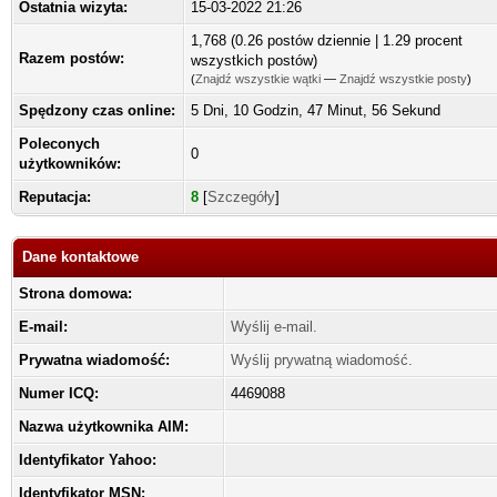
Ostatnia wizyta:
15-03-2022 21:26
1,768 (0.26 postów dziennie | 1.29 procent
Razem postów:
wszystkich postów)
(
Znajdź wszystkie wątki
—
Znajdź wszystkie posty
)
Spędzony czas online:
5 Dni, 10 Godzin, 47 Minut, 56 Sekund
Poleconych
0
użytkowników:
Reputacja:
8
[
Szczegóły
]
Dane kontaktowe
Strona domowa:
E-mail:
Wyślij e-mail.
Prywatna wiadomość:
Wyślij prywatną wiadomość.
Numer ICQ:
4469088
Nazwa użytkownika AIM:
Identyfikator Yahoo:
Identyfikator MSN: