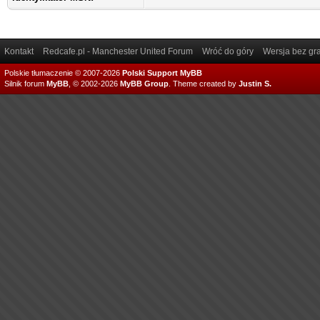
Kontakt
Redcafe.pl - Manchester United Forum
Wróć do góry
Wersja bez gra
Polskie tłumaczenie © 2007-2026
Polski Support MyBB
Silnik forum
MyBB
, © 2002-2026
MyBB Group
.
Theme created by
Justin S.