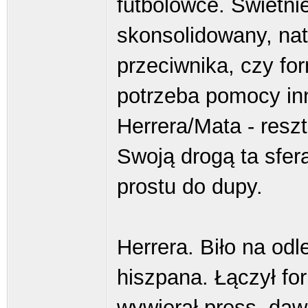
futbolówce. Świetnie
skonsolidowany, nat
przeciwnika, czy for
potrzeba pomocy inn
Herrera/Mata - reszt
Swoją drogą ta sfe
prostu do dupy.
Herrera. Biło na od
hiszpana. Łączył fo
wywierał press, dawa