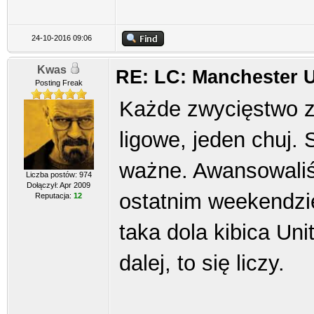
24-10-2016 09:06
Kwas
RE: LC: Manchester Un
Posting Freak
Każde zwycięstwo z
ligowe, jeden chuj.
ważne. Awansowaliś
Liczba postów: 974
Dołączył: Apr 2009
ostatnim weekendzie.
Reputacja:
12
taka dola kibica Uni
dalej, to się liczy.