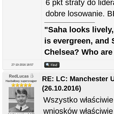
6 pkt straty do lide
dobre losowanie. B
"Saha looks lively
is evergreen, and S
Chelsea? Who are
27-10-2016 18:57
RedLucas
RE: LC: Manchester U
Haxballowy supersnajper
(26.10.2016)
Wszystko właściwie
wniosków właściwie 