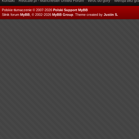
Kontakt
Redcafe.pl - Manchester United Forum
Wróć do góry
Wersja bez gra
Polskie tłumaczenie © 2007-2026
Polski Support MyBB
Silnik forum
MyBB
, © 2002-2026
MyBB Group
.
Theme created by
Justin S.