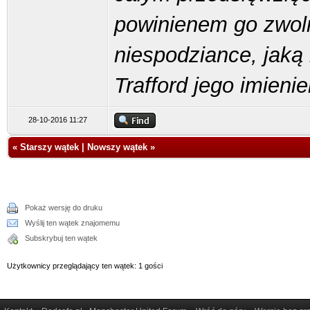
powinienem go zwoln
niespodziance, jaką 
Trafford jego imieni
28-10-2016 11:27
«
Starszy wątek
|
Nowszy wątek
»
Pokaż wersję do druku
Wyślij ten wątek znajomemu
Subskrybuj ten wątek
Użytkownicy przeglądający ten wątek: 1 gości