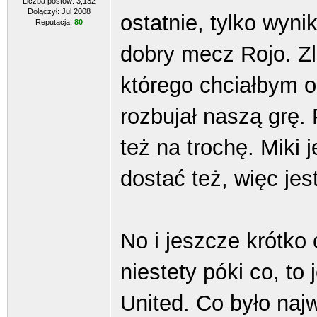
Liczba postów: 3,132
Dołączył: Jul 2008
ostatnie, tylko wyn
Reputacja:
80
dobry mecz Rojo. Zla
którego chciałbym 
rozbujał naszą grę.
też na trochę. Miki 
dostać też, więc jes
No i jeszcze krótk
niestety póki co, t
United. Co było naj