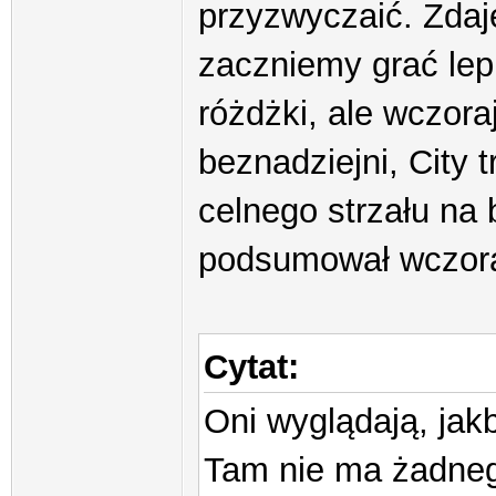
przyzwyczaić. Zdaje
zaczniemy grać lepi
różdżki, ale wczora
beznadziejni, City t
celnego strzału na 
podsumował wczora
Cytat:
Oni wyglądają, jak
Tam nie ma żadneg