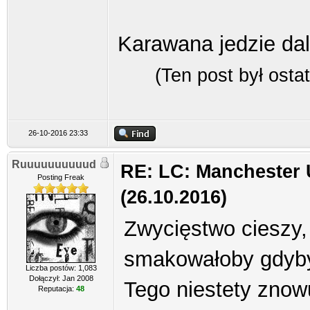
Karawana jedzie dal
(Ten post był ost
26-10-2016 23:33
Ruuuuuuuuuud
RE: LC: Manchester 
Posting Freak
(26.10.2016)
Zwycięstwo cieszy, 
smakowałoby gdyby 
Liczba postów: 1,083
Dołączył: Jan 2008
Tego niestety znow
Reputacja:
48