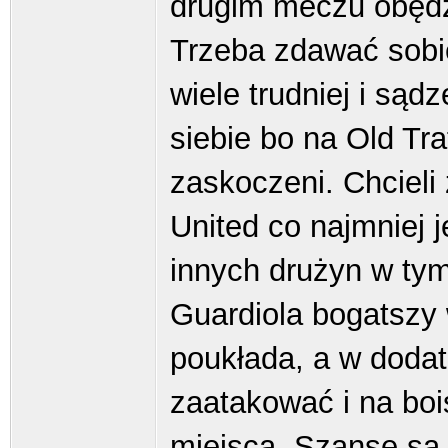
drugim meczu obędzi
Trzeba zdawać sobi
wiele trudniej i są
siebie bo na Old Tra
zaskoczeni. Chcieli 
United co najmniej j
innych drużyn w tym 
Guardiola bogatszy 
poukłada, a w dodat
zaatakować i na boi
miejsca. Szanse są j