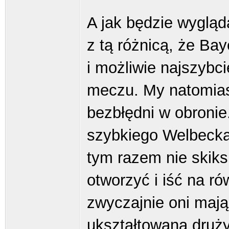
A jak będzie wyglą
z tą różnicą, że Ba
i możliwie najszybci
meczu. My natomiast
bezbłędni w obronie
szybkiego Welbecka
tym razem nie skik
otworzyć i iść na 
zwyczajnie oni mają
ukształtowaną druż