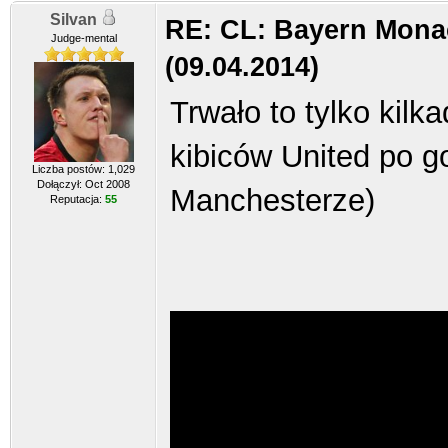
Silvan
RE: CL: Bayern Mona
Judge-mental
(09.04.2014)
Trwało to tylko kilk
kibiców United po g
Liczba postów: 1,029
Dołączył: Oct 2008
Manchesterze)
Reputacja:
55