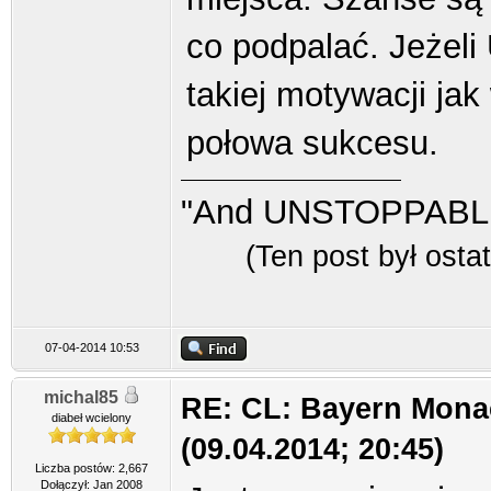
co podpalać. Jeżel
takiej motywacji ja
połowa sukcesu.
"And UNSTOPPABLE
(Ten post był ost
07-04-2014 10:53
michal85
RE: CL: Bayern Mona
diabeł wcielony
(09.04.2014; 20:45)
Liczba postów: 2,667
Dołączył: Jan 2008