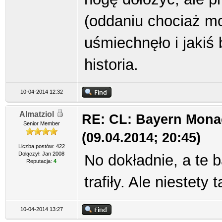
(oddaniu chociaż mo
uśmiechnęło i jakiś 
historia.
10-04-2014 12:32
Almatziol
RE: CL: Bayern Mona
Senior Member
(09.04.2014; 20:45)
Liczba postów: 422
Dołączył: Jan 2008
No dokładnie, a te ba
Reputacja:
4
trafiły. Ale niestety
10-04-2014 13:27