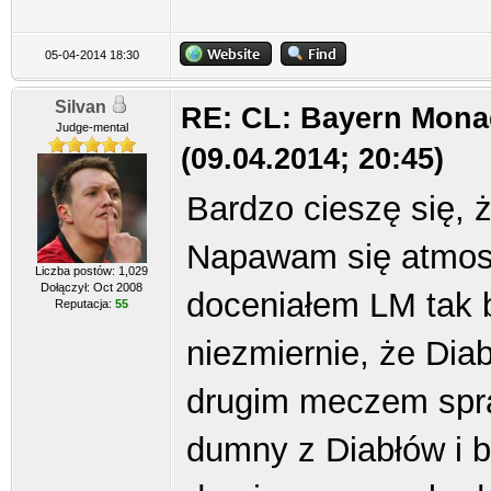
05-04-2014 18:30
Silvan
RE: CL: Bayern Mona
Judge-mental
(09.04.2014; 20:45)
Bardzo cieszę się, że
Napawam się atmosf
Liczba postów: 1,029
Dołączył: Oct 2008
doceniałem LM tak b
Reputacja:
55
niezmiernie, że Diab
drugim meczem spraw
dumny z Diabłów i b