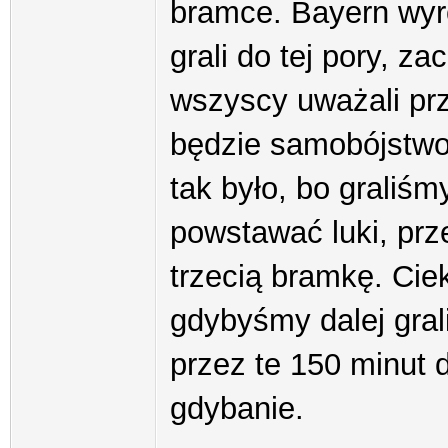
bramce. Bayern wyró
grali do tej pory, z
wszyscy uważali p
będzie samobójstwo.
tak było, bo graliśm
powstawać luki, prz
trzecią bramkę. Cie
gdybyśmy dalej grali
przez te 150 minut d
gdybanie.