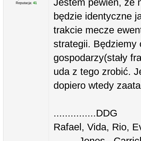
Jestem pewien, że 
Reputacja:
41
będzie identyczne j
trakcie mecze ewen
strategii. Będziemy
gospodarzy(stały fr
uda z tego zrobić. 
dopiero wtedy zaata
...............DDG
Rafael, Vida, Rio, E
.........Jones...Carric