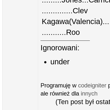
..............Clev
Kagawa(Valencia)...
...........Roo
Ignorowani:
under
Programuję w
codeigniter
p
ale również dla
innych
(Ten post był ost