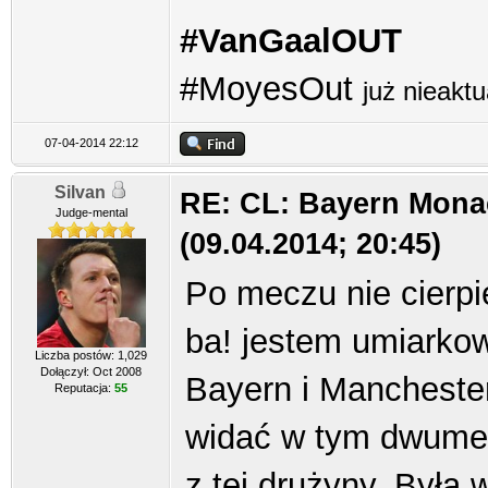
#VanGaalOUT
#MoyesOut
już nieakt
07-04-2014 22:12
Silvan
RE: CL: Bayern Mona
Judge-mental
(09.04.2014; 20:45)
Po meczu nie cierpię
ba! jestem umiarko
Liczba postów: 1,029
Dołączył: Oct 2008
Bayern i Manchester 
Reputacja:
55
widać w tym dwumec
z tej drużyny. Była 