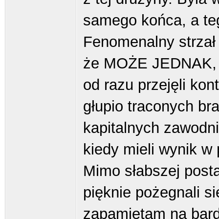
samego końca, a teg
Fenomenalny strzał 
że MOŻE JEDNAK, al
od razu przejęli kont
głupio traconych bra
kapitalnych zawodni
kiedy mieli wynik w 
Mimo słabszej posta
pięknie pożegnali s
zapamiętam na bard