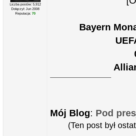
Liczba postów: 5,912
Dołączył: Jun 2008
Reputacja:
70
Bayern Mona
UEF
Alli
Mój Blog
:
Pod pres
(Ten post był ost