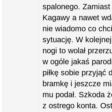
spalonego. Zamiast 
Kagawy a nawet wdać 
nie wiadomo co chci
sytuację. W kolejnej
nogi to wolał przer
w ogóle jakaś parod
piłkę sobie przyjąć 
bramkę i jeszcze mi
mu podał. Szkoda że
z ostrego konta. Os