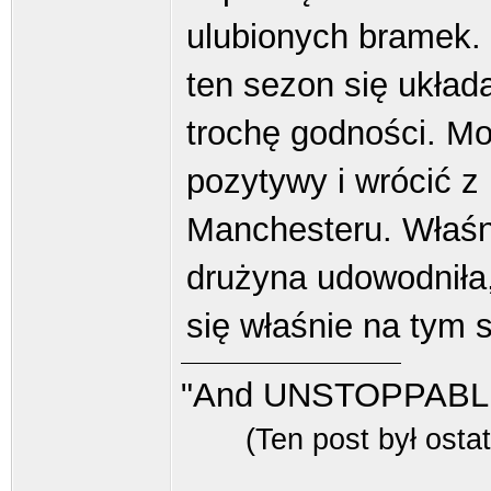
ulubionych bramek. 
ten sezon się układa
trochę godności. M
pozytywy i wrócić 
Manchesteru. Właśn
drużyna udowodniła,
się właśnie na tym 
"And UNSTOPPABLE
(Ten post był ost