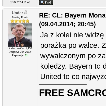
07-04-2014 21:48
Under
RE: CL: Bayern Mona
Posting Freak
(09.04.2014; 20:45)
Ja z kolei nie widzę
porażka po walce. Z
Liczba postów: 1,138
Dołączył: Jun 2012
wywalczonym po zam
Reputacja:
31
koledzy. Bayern to d
United to co najwyż
FREE SAMCR