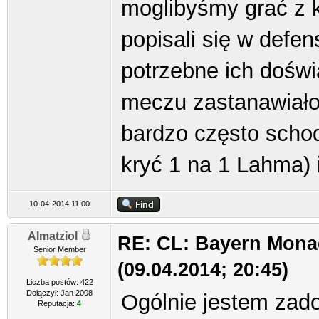
moglibyśmy grać z k
popisali się w defen
potrzebne ich dośw
meczu zastanawiało 
bardzo często schod
kryć 1 na 1 Lahma) 
10-04-2014 11:00
Almatziol
RE: CL: Bayern Mona
Senior Member
(09.04.2014; 20:45)
Liczba postów: 422
Dołączył: Jan 2008
Ogólnie jestem zado
Reputacja:
4