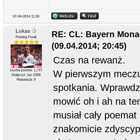
07-04-2014 11:26
Lukas
RE: CL: Bayern Mona
Posting Freak
(09.04.2014; 20:45)
Czas na rewanż.
Liczba postów: 1,737
W pierwszym meczu
Dołączył: Jan 2008
Reputacja:
9
spotkania. Wprawdz
mowić oh i ah na te
musiał cały poemat 
znakomicie zdyscypl