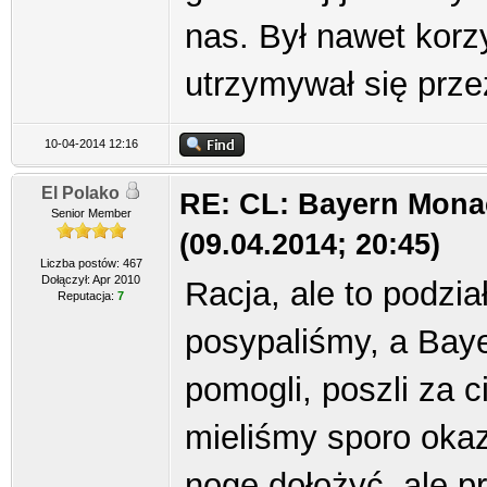
nas. Był nawet korz
utrzymywał się prze
10-04-2014 12:16
El Polako
RE: CL: Bayern Mona
Senior Member
(09.04.2014; 20:45)
Liczba postów: 467
Dołączył: Apr 2010
Racja, ale to podzia
Reputacja:
7
posypaliśmy, a Bayer
pomogli, poszli za 
mieliśmy sporo okaz
nogę dołożyć, ale p