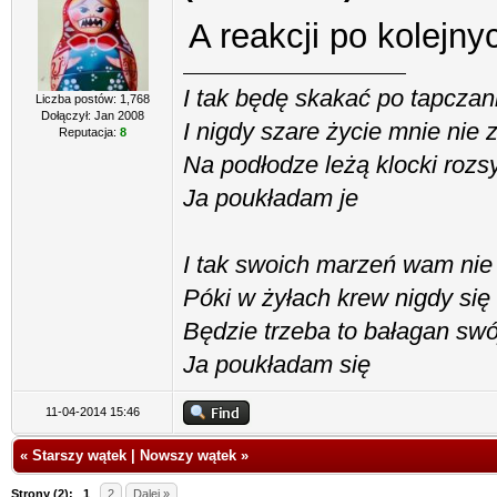
A reakcji po kolejn
I tak będę skakać po tapczan
Liczba postów: 1,768
Dołączył: Jan 2008
I nigdy szare życie mnie nie 
Reputacja:
8
Na podłodze leżą klocki roz
Ja poukładam je
I tak swoich marzeń wam ni
Póki w żyłach krew nigdy si
Będzie trzeba to bałagan sw
Ja poukładam się
11-04-2014 15:46
«
Starszy wątek
|
Nowszy wątek
»
Strony (2):
1
2
Dalej »