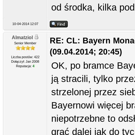
od środka, kilka po
10-04-2014 12:07
Almatziol
RE: CL: Bayern Mona
Senior Member
(09.04.2014; 20:45)
Liczba postów: 422
Dołączył: Jan 2008
OK, po bramce Bayern
Reputacja:
4
ją stracili, tylko pr
strzelonej przez si
Bayernowi więcej bra
niepotrzebne to ods
grać dalej jak do ty