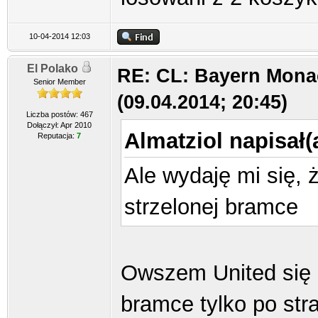
10-04-2014 12:03
El Polako
RE: CL: Bayern Mona
Senior Member
(09.04.2014; 20:45)
Liczba postów: 467
Dołączył: Apr 2010
Almatziol napisał(
Reputacja:
7
Ale wydaję mi się, ż
strzelonej bramce
Owszem United się od
bramce tylko po str