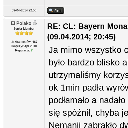
09-04-2014 22:56
El Polako
RE: CL: Bayern Mona
Senior Member
(09.04.2014; 20:45)
Liczba postów: 467
Dołączył: Apr 2010
Ja mimo wszystko c
Reputacja:
7
było bardzo blisko
utrzymaliśmy korzys
ok 1min padła wyró
podłamało a nadało 
się spóźnił, chyba j
Nemanji zabrakło d