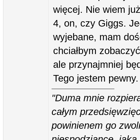
więcej. Nie wiem ju
4, on, czy Giggs. J
wyjebane, mam dość
chciałbym zobaczyć 
ale przynajmniej będ
Tego jestem pewny.
"Duma mnie rozpiera
całym przedsięwzięci
powinienem go zwoln
niespodziance, jaką 