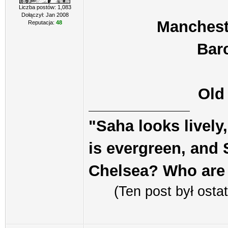
Liczba postów: 1,083
Dołączył: Jan 2008
Manchest
Reputacja:
48
Bar
Old
"Saha looks lively
is evergreen, and S
Chelsea? Who are
(Ten post był ost