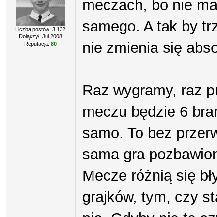
meczach, bo nie ma 
samego. A tak by tr
Liczba postów: 3,132
Dołączył: Jul 2008
nie zmienia się abso
Reputacja:
80
Raz wygramy, raz p
meczu będzie 6 bram
samo. To bez przerw
sama gra pozbawion
Mecze różnią się bł
grajków, tym, czy s