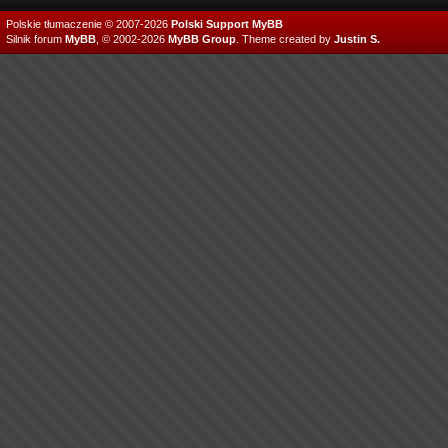
Polskie tłumaczenie © 2007-2026
Polski Support MyBB
Silnik forum
MyBB
, © 2002-2026
MyBB Group
.
Theme created by
Justin S.