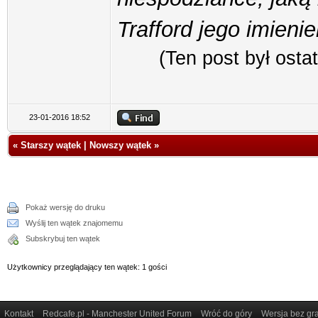
Trafford jego imieni
(Ten post był ost
23-01-2016 18:52
«
Starszy wątek
|
Nowszy wątek
»
Pokaż wersję do druku
Wyślij ten wątek znajomemu
Subskrybuj ten wątek
Użytkownicy przeglądający ten wątek: 1 gości
Kontakt
Redcafe.pl - Manchester United Forum
Wróć do góry
Wersja bez gra