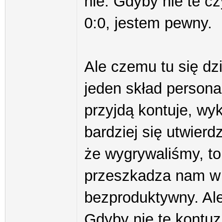
nie. Gdyby nie te c
0:0, jestem pewny.
Ale czemu tu się dzi
jeden skład personal
przyjdą kontuje, wy
bardziej się utwierd
że wygrywaliśmy, t
przeszkadza nam w g
bezproduktywny. Al
Gdyby nie te kontu