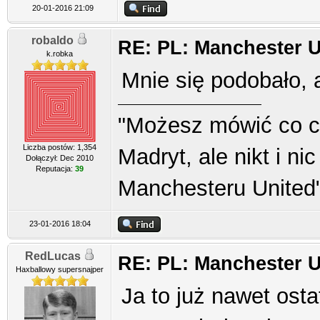
20-01-2016 21:09
robaldo
RE: PL: Manchester U
k.robka
Mnie się podobało, 
"Możesz mówić co ch
Liczba postów: 1,354
Madryt, ale nikt i ni
Dołączył: Dec 2010
Reputacja:
39
Manchesteru United
23-01-2016 18:04
RedLucas
RE: PL: Manchester U
Haxballowy supersnajper
Ja to już nawet ost