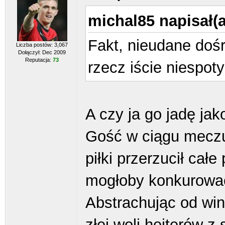
michal85 napisał(a
Fakt, nieudane dośr
Liczba postów: 3,067
Dołączył: Dec 2009
Reputacja:
73
rzecz iście niespot
A czy ja go jadę ja
Gość w ciągu meczu 
piłki przerzucił całe
mogłoby konkurować
Abstrachując od winy
złej woli hejterów z 