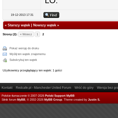
LO.
19-12-2013 17:31
«
Starszy wątek
|
Nowszy wątek
»
Strony (2):
« Wstecz
1
2
Pokaż wersję do druku
Wyślij ten wątek znajomemu
Subskrybuj ten wątek
Użytkownicy przeglądający ten wątek: 1 gości
Kontakt
Redcafe.pl - Manchester United Forum
Wróć do góry
Wersja bez gra
Polskie tłumaczenie © 2007-2026
Polski Support MyBB
Silnik forum
MyBB
, © 2002-2026
MyBB Group
.
Theme created by
Justin S.