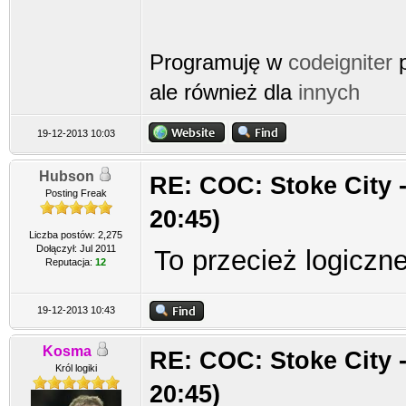
Programuję w
codeigniter
p
ale również dla
innych
19-12-2013 10:03
Hubson
RE: COC: Stoke City -
Posting Freak
20:45)
Liczba postów: 2,275
Dołączył: Jul 2011
To przecież logiczne
Reputacja:
12
19-12-2013 10:43
Kosma
RE: COC: Stoke City -
Król logiki
20:45)