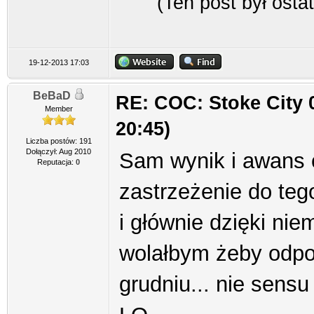
(Ten post był ost
19-12-2013 17:03
BeBaD
RE: COC: Stoke City 
Member
20:45)
Liczba postów: 191
Dołączył: Aug 2010
Sam wynik i awans 
Reputacja:
0
zastrzeżenie do te
i głównie dzięki nie
wolałbym żeby odpoc
grudniu... nie sens