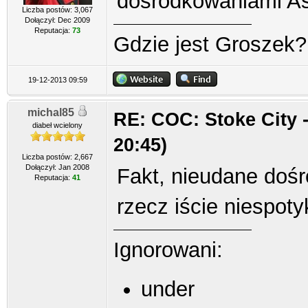
dośrodkowaniami As
Liczba postów: 3,067
Dołączył: Dec 2009
Reputacja:
73
Gdzie jest Groszek?
19-12-2013 09:59
michal85
RE: COC: Stoke City -
diabeł wcielony
20:45)
Liczba postów: 2,667
Dołączył: Jan 2008
Fakt, nieudane dośr
Reputacja:
41
rzecz iście niespot
Ignorowani:
under