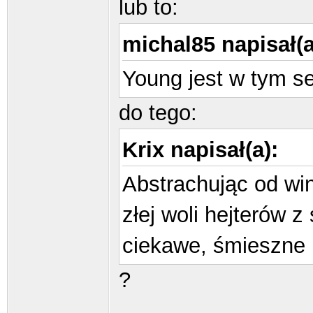
lub to:
michal85 napisał(a
Young jest w tym s
do tego:
Krix napisał(a):
Abstrachując od win
złej woli hejterów z
ciekawe, śmieszne 
?