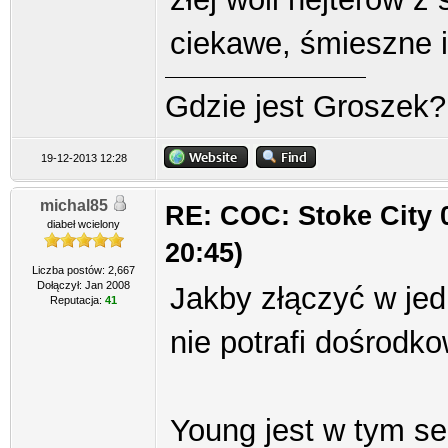
ciekawe, śmieszne i
Gdzie jest Groszek?
19-12-2013 12:28
michal85
RE: COC: Stoke City 
diabeł wcielony
20:45)
Liczba postów: 2,667
Dołączył: Jan 2008
Jakby złączyć w jed
Reputacja:
41
nie potrafi dośrodk
Young jest w tym se