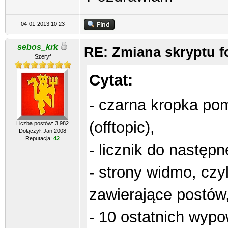
04-01-2013 10:23
sebos_krk
RE: Zmiana skryptu 
Szeryf
Cytat:
- czarna kropka po
(offtopic),
Liczba postów: 3,982
Dołączył: Jan 2008
Reputacja:
42
- licznik do następ
- strony widmo, czy
zawierające postów
- 10 ostatnich wypo