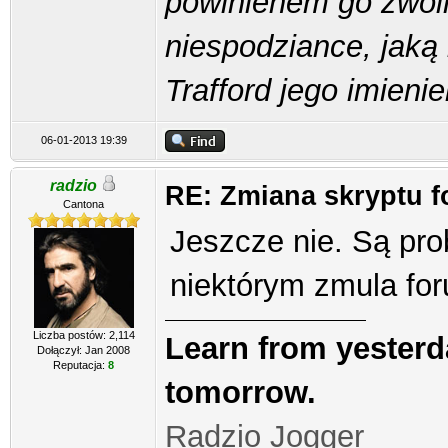
powinienem go zwoln
niespodziance, jaką 
Trafford jego imieni
06-01-2013 19:39
radzio
RE: Zmiana skryptu 
Cantona
Jeszcze nie. Są pr
niektórym zmula for
Liczba postów: 2,114
Learn from yesterda
Dołączył: Jan 2008
Reputacja:
8
tomorrow.
Radzio Jogger