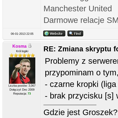
Manchester United
Darmowe relacje S
06-01-2013 22:05
Kosma
RE: Zmiana skryptu 
Król logiki
Problemy z serwerem
przypominam o tym,
- czarne kropki (lig
Liczba postów: 3,067
Dołączył: Dec 2009
- brak przycisku [s] 
Reputacja:
73
Gdzie jest Groszek?