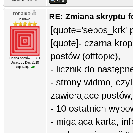
04-01-2013 10:52
robaldo
RE: Zmiana skryptu 
k.robka
[quote='sebos_krk' 
[quote]- czarna kro
postów (offtopic),
Liczba postów: 1,354
Dołączył: Dec 2010
- licznik do następ
Reputacja:
39
- strony widmo, czyl
zawierające postów,
- 10 ostatnich wypo
- migająca karta, i