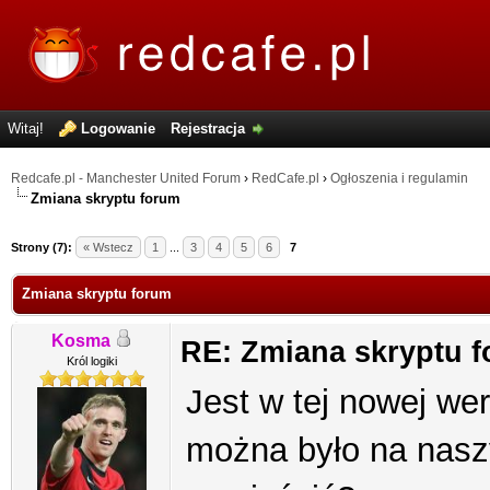
Witaj!
Logowanie
Rejestracja
Redcafe.pl - Manchester United Forum
›
RedCafe.pl
›
Ogłoszenia i regulamin
Zmiana skryptu forum
Strony (7):
« Wstecz
1
...
3
4
5
6
7
Zmiana skryptu forum
Kosma
RE: Zmiana skryptu 
Król logiki
Jest w tej nowej wers
można było na nasz