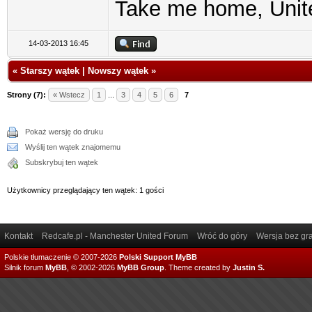
Take me home, Unit
14-03-2013 16:45
«
Starszy wątek
|
Nowszy wątek
»
Strony (7):
« Wstecz
1
...
3
4
5
6
7
Pokaż wersję do druku
Wyślij ten wątek znajomemu
Subskrybuj ten wątek
Użytkownicy przeglądający ten wątek: 1 gości
Kontakt
Redcafe.pl - Manchester United Forum
Wróć do góry
Wersja bez gra
Polskie tłumaczenie © 2007-2026
Polski Support MyBB
Silnik forum
MyBB
, © 2002-2026
MyBB Group
.
Theme created by
Justin S.