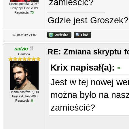
zamieścić?
Liczba postów: 3,067
Dołączył: Dec 2009
Reputacja:
73
Gdzie jest Groszek?
07-10-2012 21:07
radzio
RE: Zmiana skryptu 
Cantona
Krix napisał(a):
Jest w tej nowej wer
można było na nasz
Liczba postów: 2,114
Dołączył: Jan 2008
Reputacja:
8
zamieścić?