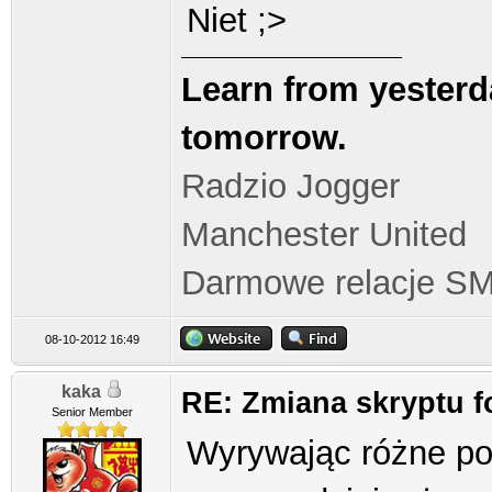
Niet ;>
Learn from yesterda
tomorrow.
Radzio Jogger
Manchester United
Darmowe relacje S
08-10-2012 16:49
kaka
RE: Zmiana skryptu 
Senior Member
Wyrywając różne po