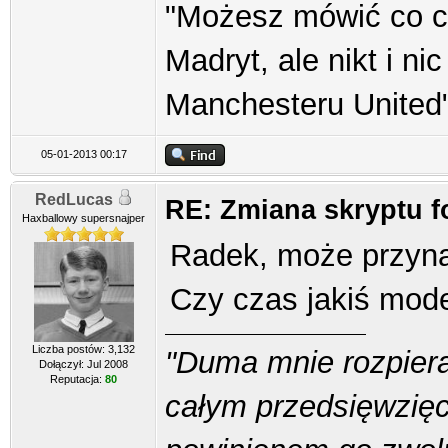
"Możesz mówić co ch
Madryt, ale nikt i ni
Manchesteru United
05-01-2013 00:17
RedLucas
RE: Zmiana skryptu 
Haxballowy supersnajper
Radek, może przyna
Czy czas jakiś moder
Liczba postów: 3,132
"Duma mnie rozpiera
Dołączył: Jul 2008
Reputacja:
80
całym przedsięwzięci