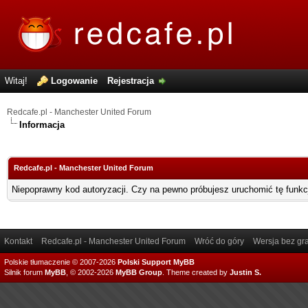
Witaj!
Logowanie
Rejestracja
Redcafe.pl - Manchester United Forum
Informacja
Redcafe.pl - Manchester United Forum
Niepoprawny kod autoryzacji. Czy na pewno próbujesz uruchomić tę funk
Kontakt
Redcafe.pl - Manchester United Forum
Wróć do góry
Wersja bez gra
Polskie tłumaczenie © 2007-2026
Polski Support MyBB
Silnik forum
MyBB
, © 2002-2026
MyBB Group
.
Theme created by
Justin S.