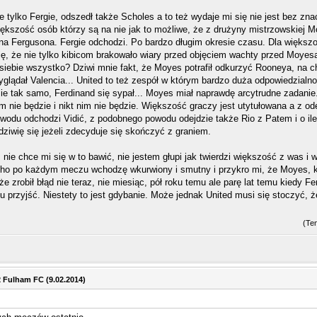
 tylko Fergie, odszedł także Scholes a to też wydaje mi się nie jest bez zna
iększość osób którzy są na nie jak to możliwe, że z drużyny mistrzowskiej Mo
na Fergusona. Fergie odchodzi. Po bardzo długim okresie czasu. Dla większo
ię, że nie tylko kibicom brakowało wiary przed objęciem wachty przed Moyesa
 siebie wszystko? Dziwi mnie fakt, że Moyes potrafił odkurzyć Rooneya, na c
glądał Valencia... United to też zespół w którym bardzo duża odpowiedzialno
sie tak samo, Ferdinand się sypał... Moyes miał naprawdę arcytrudne zadanie
m nie będzie i nikt nim nie będzie. Większość graczy jest utytułowana a z od
odu odchodzi Vidić, z podobnego powodu odejdzie także Rio z Patem i o ile 
dziwię się jeżeli zdecyduje się skończyć z graniem.
 nie chce mi się w to bawić, nie jestem głupi jak twierdzi większość z was i w
ho po każdym meczu wchodzę wkurwiony i smutny i przykro mi, że Moyes, któ
e zrobił błąd nie teraz, nie miesiąc, pół roku temu ale parę lat temu kiedy
u przyjść. Niestety to jest gdybanie. Może jednak United musi się stoczyć, ż
(Te
2 Fulham FC (9.02.2014)