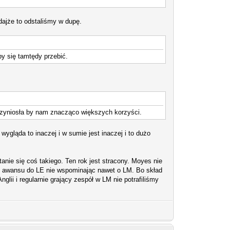
dajże to odstaliśmy w dupę.
by się tamtędy przebić.
rzyniosła by nam znacząco większych korzyści.
ląda to inaczej i w sumie jest inaczej i to dużo
tanie się coś takiego. Ten rok jest stracony. Moyes nie
u awansu do LE nie wspominając nawet o LM. Bo skład
glii i regularnie grający zespół w LM nie potrafiliśmy