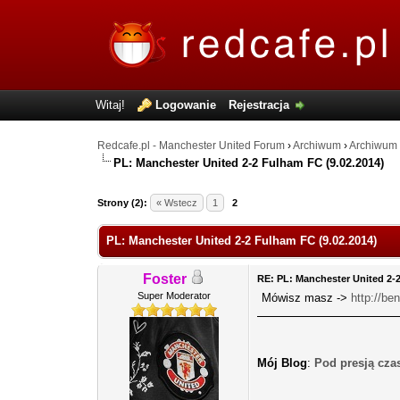
Witaj!
Logowanie
Rejestracja
Redcafe.pl - Manchester United Forum
›
Archiwum
›
Archiwum
PL: Manchester United 2-2 Fulham FC (9.02.2014)
0 Głosów - 0 Średnio
1
2
3
4
5
Strony (2):
« Wstecz
1
2
PL: Manchester United 2-2 Fulham FC (9.02.2014)
Foster
RE: PL: Manchester United 2-
Super Moderator
Mówisz masz ->
http://b
Mój Blog
:
Pod presją cza