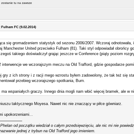
le zostanie tu na zawsze
2 Fulham FC (9.02.2014)
ąca się gromadzeniem statystyk od sezonu 2006/2007. Wczoraj odnotowała, iż 
j Manchester United przeciwko Fulham (81). Taki styl odpowiadał obrońcy go
czegoś takiego doświadczył grając jeszcze w Conference (piąty poziom rozgry
22 interwencje we wczorajszym meczu na Old Trafford, gdzie gospodarze pomi
j gry z ich strony i z racji mego wzrostu byłem zadowolony, że tak też się st
entował przebieg wczorajszego spotkania, Burn.
 ma wspaniałych graczy. Innego dnia mogli nam wbić więcej bramek, ale w ni
eniuszu taktycznego Moyesa. Nawet nic nie znaczący w piłce gówniarz.
i upokorzeniami...
Phelan od początku wiedział o całym przedsięwzięciu, ale nic mi nie powiedz
nazwanie jednej z trybun na Old Trafford jego imieniem.