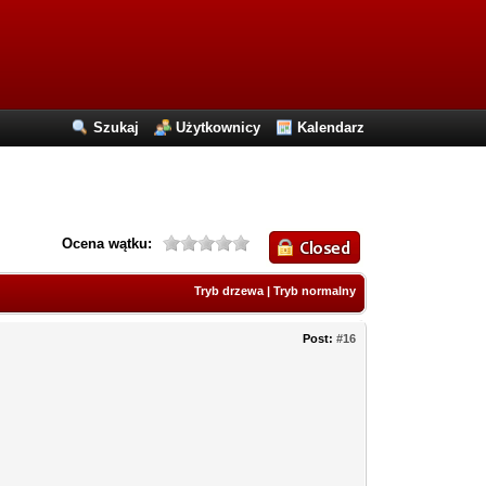
Szukaj
Użytkownicy
Kalendarz
Ocena wątku:
Tryb drzewa
|
Tryb normalny
Post:
#16