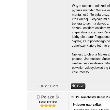
W tym sezonie, odszedł nie
pytanie nie tylko Wy ale w
mentalność. To była druży
ktoś więcej... Wydaje mi s
trenera to jak ma dawać z
sezonu całkiem całkiem wy
złapał dwa urazy, van Per
jakby się starał Fergusone
Sądzę, że z podobnego pow
zakończy karierę też nie z
Nie jest to obrona Moyesa,
podoba. Jak napisał Mubin
wielkie niepowodzenie. Moż
powinien zdecydować się t
kolei rzeczy...
10-02-2014 22:24
El Polako
RE: PL: Manchester United 2-
Senior Member
Hubson napisał(a):