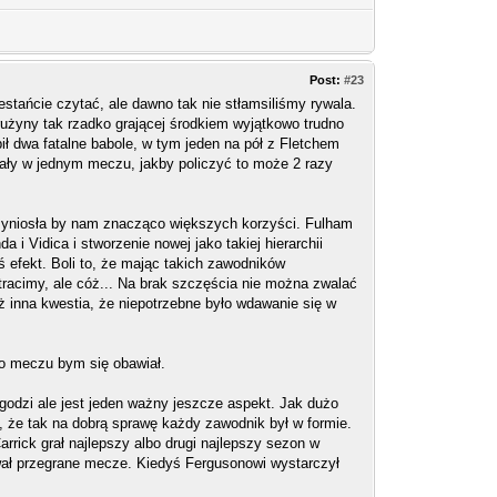
Post:
#23
estańcie czytać, ale dawno tak nie stłamsiliśmy rywala.
drużyny tak rzadko grającej środkiem wyjątkowo trudno
ił dwa fatalne babole, w tym jeden na pół z Fletchem
rzały w jednym meczu, jakby policzyć to może 2 razy
rzyniosła by nam znacząco większych korzyści. Fulham
a i Vidica i stworzenie nowej jako takiej hierarchii
 efekt. Boli to, że mając takich zawodników
 tracimy, ale cóż... Na brak szczęścia nie można zwalać
aż inna kwestia, że niepotrzebne było wdawanie się w
ego meczu bym się obawiał.
godzi ale jest jeden ważny jeszcze aspekt. Jak dużo
ł, że tak na dobrą sprawę każdy zawodnik był w formie.
arrick grał najlepszy albo drugi najlepszy sezon w
ł przegrane mecze. Kiedyś Fergusonowi wystarczył