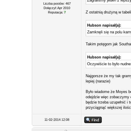
Zagraliśmy jeden z leps
Liczba postów: 467
Dołączył: Apr 2010
Z ostatnią drużyną w tabel
Reputacja:
7
Hubson napisał(a):
Zamknęli się na polu karn
Takim potęgom jak Southa
Hubson napisał(a):
Oczywiście to było nudne
Najgorsze że my tak gramy
lepiej (narazie)
Było wiadome że Moyes będz
odejdzie więc zobaczymy 
będzie trzeba uzupełnić i 
przyciągnąć większej iloś
11-02-2014 12:08