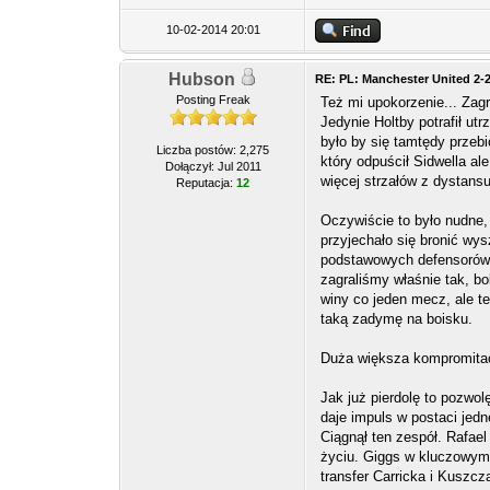
10-02-2014 20:01
Hubson
RE: PL: Manchester United 2-
Posting Freak
Też mi upokorzenie... Zagr
Jedynie Holtby potrafił ut
było by się tamtędy przebi
Liczba postów: 2,275
który odpuścił Sidwella al
Dołączył: Jul 2011
więcej strzałów z dystans
Reputacja:
12
Oczywiście to było nudne
przyjechało się bronić wysz
podstawowych defensorów i
zagraliśmy właśnie tak, bo
winy co jeden mecz, ale te
taką zadymę na boisku.
Duża większa kompromitacja
Jak już pierdolę to pozwo
daje impuls w postaci jedn
Ciągnął ten zespół. Rafael
życiu. Giggs w kluczowym
transfer Carricka i Kuszc