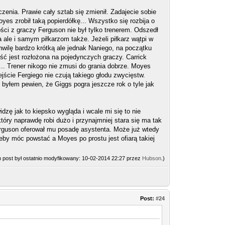
czenia. Prawie cały sztab się zmienił. Zadajecie sobie
yes zrobił taką popierdółkę... Wszystko się rozbija o
ści z graczy Ferguson nie był tylko trenerem. Odszedł
 ale i samym piłkarzom także. Jeżeli piłkarz wątpi w
hwilę bardzo krótką ale jednak Naniego, na początku
ść jest rozłożona na pojedynczych graczy. Carrick
... Trener nikogo nie zmusi do grania dobrze. Moyes
ejście Fergiego nie czują takiego głodu zwycięstw.
byłem pewien, że Giggs pogra jeszcze rok o tyle jak
idzę jak to kiepsko wygląda i wcale mi się to nie
ry naprawdę robi dużo i przynajmniej stara się ma tak
 Ferguson oferował mu posadę asystenta. Może już wtedy
eby móc powstać a Moyes po prostu jest ofiarą takiej
n post był ostatnio modyfikowany: 10-02-2014 22:27 przez
Hubson
.)
Post:
#24