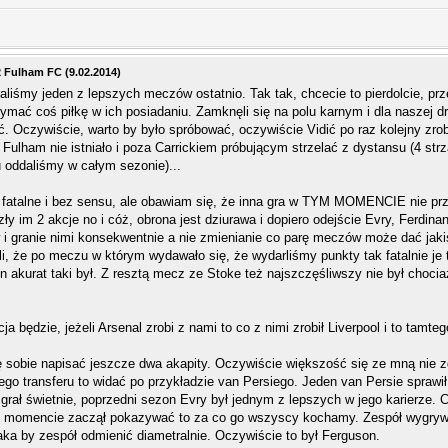
2 Fulham FC (9.02.2014)
aliśmy jeden z lepszych meczów ostatnio. Tak tak, chcecie to pierdolcie, prz
rzymać coś piłkę w ich posiadaniu. Zamknęli się na polu karnym i dla naszej 
ć. Oczywiście, warto by było spróbować, oczywiście Vidić po raz kolejny zrob
e Fulham nie istniało i poza Carrickiem próbującym strzelać z dystansu (4 st
u oddaliśmy w całym sezonie)...
, fatalne i bez sensu, ale obawiam się, że inna gra w TYM MOMENCIE nie p
ły im 2 akcje no i cóż, obrona jest dziurawa i dopiero odejście Evry, Ferdinand
 granie nimi konsekwentnie a nie zmienianie co parę meczów może dać jakiś
li, że po meczu w którym wydawało się, że wydarliśmy punkty tak fatalnie je
n akurat taki był. Z resztą mecz ze Stoke też najszczęśliwszy nie był choci
 będzie, jeżeli Arsenal zrobi z nami to co z nimi zrobił Liverpool i to tamt
lę sobie napisać jeszcze dwa akapity. Oczywiście większość się ze mną nie z
ego transferu to widać po przykładzie van Persiego. Jeden van Persie sprawi
 grał świetnie, poprzedni sezon Evry był jednym z lepszych w jego karierze. C
 momencie zaczął pokazywać to za co go wszyscy kochamy. Zespół wygrywa
zaka by zespół odmienić diametralnie. Oczywiście to był Ferguson.