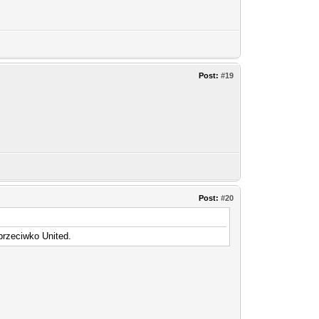
Post:
#19
Post:
#20
 przeciwko United.