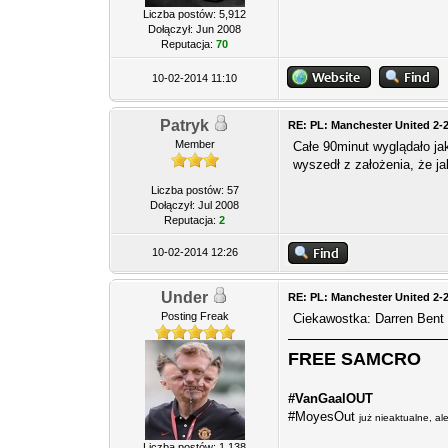
Liczba postów: 5,912
Dołączył: Jun 2008
Reputacja:
70
10-02-2014 11:10
Patryk
RE: PL: Manchester United 2-
Member
Całe 90minut wyglądało jak
wyszedł z założenia, że j
Liczba postów: 57
Dołączył: Jul 2008
Reputacja:
2
10-02-2014 12:26
Under
RE: PL: Manchester United 2-
Posting Freak
Ciekawostka: Darren Bent z
FREE SAMCRO
#VanGaalOUT
#MoyesOut
już nieaktualne, a
Liczba postów: 1,138