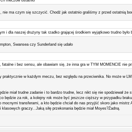
zych meczów ostatnio
i, nie ma czym się szczycić. Chodź jak ostatnio graliśmy z przed ostatnią bo
ym i dla naszej drużyny tak rzadko grającej środkiem wyjątkowo trudno było 
mpton, Swansea czy Sunderland się udało
, fatalne i bez sensu, ale obawiam się, że inna gra w TYM MOMENCIE nie p
 praktycznie w każdym meczu, bez względu na przeciwnika. No może w LM wyg
ie miał trudne zadanie i to bardzo trudne, lecz nikt się nie spodziewał że s
co będzie za rok, a kolejny rok może być jeszcze cięższy w przypadku brak
to mocnymi transferami, a kto będzie chciał do nas przyjść skoro jako mistrz An
ci klasowych graczy...Jaką siłę przekonania będzie miał Moyes?Żadną.