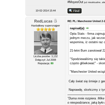
#MoyesOut
już nieaktualne, a
10-02-2014 15:44
RedLucas
RE: PL: Manchester United 2-
Haxballowy supersnajper
napisał(a):
Opta Stats - firma zajmuj
jednym meczu, jak wczora
wspomina, iż ostatni raz 
21-letni Burn zanotował 
Liczba postów: 3,132
"Spodziewaliśmy się takie
Dołączył: Jul 2008
często główkować" - skom
Reputacja:
80
"Manchester United wciąż
Cały świat się śmieje z g
Naprawdę, skończmy z tym
"Duma mnie rozpiera. Mike 
o niespodziance, jaką było 