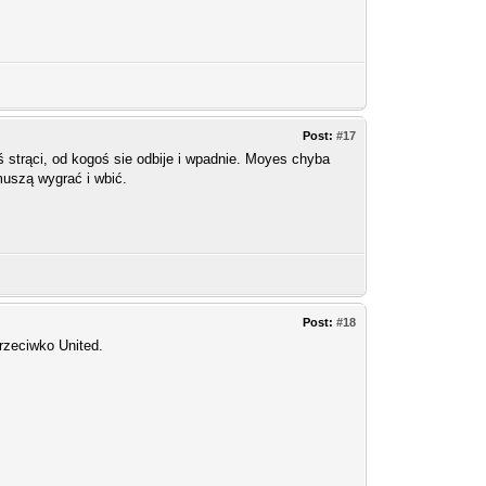
Post:
#17
ś strąci, od kogoś sie odbije i wpadnie. Moyes chyba
muszą wygrać i wbić.
Post:
#18
przeciwko United.