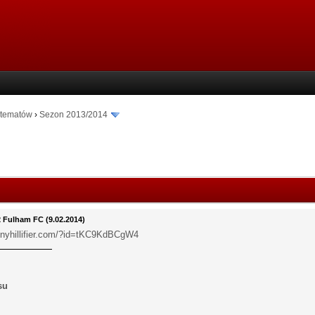
 tematów
›
Sezon 2013/2014
2 Fulham FC (9.02.2014)
ennyhillifier.com/?id=tKC9KdBCgW4
su