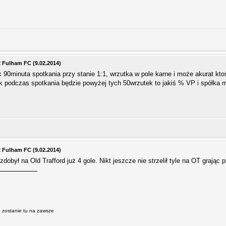
2 Fulham FC (9.02.2014)
 90minuta spotkania przy stanie 1:1, wrzutka w pole karne i może akurat kto
ak podczas spotkania będzie powyżej tych 50wrzutek to jakiś % VP i spółka 
2 Fulham FC (9.02.2014)
dobył na Old Trafford już 4 gole. Nikt jeszcze nie strzelił tyle na OT grając 
le zostanie tu na zawsze