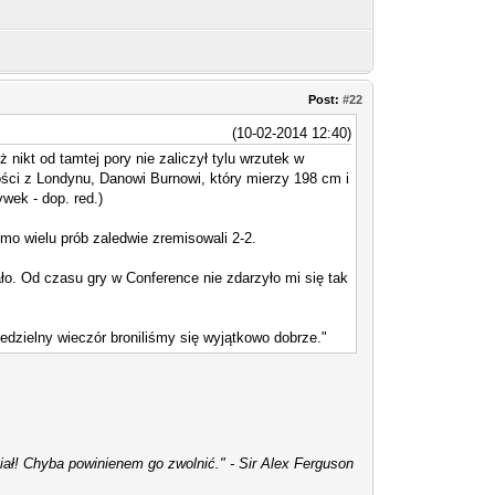
Post:
#22
(10-02-2014 12:40)
nikt od tamtej pory nie zaliczył tylu wrzutek w
ści z Londynu, Danowi Burnowi, który mierzy 198 cm i
wek - dop. red.)
mo wielu prób zaledwie zremisowali 2-2.
ało. Od czasu gry w Conference nie zdarzyło mi się tak
edzielny wieczór broniliśmy się wyjątkowo dobrze."
iał! Chyba powinienem go zwolnić." - Sir Alex Ferguson