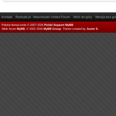
Kontakt
Redcafe.pl - Manchester United Forum
Wróć do góry
Wersja bez gra
Polskie tłumaczenie © 2007-2026
Polski Support MyBB
Silnik forum
MyBB
, © 2002-2026
MyBB Group
.
Theme created by
Justin S.