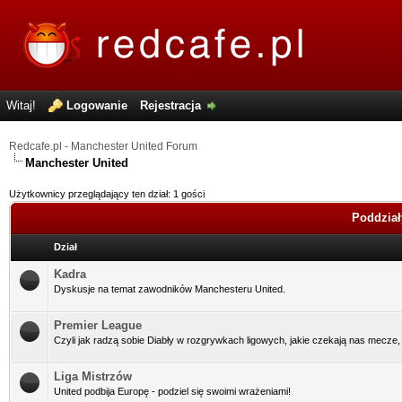
Witaj!
Logowanie
Rejestracja
Redcafe.pl - Manchester United Forum
Manchester United
Użytkownicy przeglądający ten dział: 1 gości
Poddział
Dział
Kadra
Dyskusje na temat zawodników Manchesteru United.
Premier League
Czyli jak radzą sobie Diabły w rozgrywkach ligowych, jakie czekają nas mecze, 
Liga Mistrzów
United podbija Europę - podziel się swoimi wrażeniami!