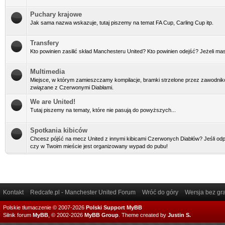
Puchary krajowe
Jak sama nazwa wskazuje, tutaj piszemy na temat FA Cup, Carling Cup itp.
Transfery
Kto powinien zasilić skład Manchesteru United? Kto powinien odejść? Jeżeli masz 
Multimedia
Miejsce, w którym zamieszczamy kompilacje, bramki strzelone przez zawodnikó
związane z Czerwonymi Diabłami.
We are United!
Tutaj piszemy na tematy, które nie pasują do powyższych...
Spotkania kibiców
Chcesz pójść na mecz United z innymi kibicami Czerwonych Diabłów? Jeśli odpow
czy w Twoim mieście jest organizowany wypad do pubu!
Kontakt
Redcafe.pl - Manchester United Forum
Wróć do góry
Wersja bez gra
Polskie tłumaczenie © 2007-2026
Polski Support MyBB
Silnik forum
MyBB
, © 2002-2026
MyBB Group
.
Theme created by
Justin S.