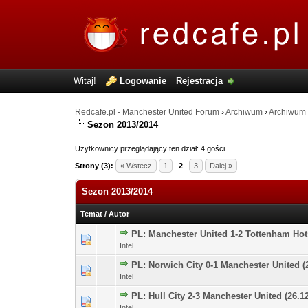
Witaj!
Logowanie
Rejestracja
Redcafe.pl - Manchester United Forum
›
Archiwum
›
Archiwum
Sezon 2013/2014
Użytkownicy przeglądający ten dział: 4 gości
Strony (3):
« Wstecz
1
2
3
Dalej »
Sezon 2013/2014
Temat
/
Autor
PL: Manchester United 1-2 Tottenham Hot
0 głosów - średnia oce
1
Intel
PL: Norwich City 0-1 Manchester United (
0 głosów - średnia oce
1
Intel
PL: Hull City 2-3 Manchester United (26.1
0 głosów - średnia oce
1
Intel