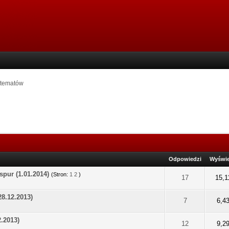
 tematów
Odpowiedzi
Wyświe
spur (1.01.2014)
(Stron:
1
2
)
na: 0 na 5 gwiazdek
2
3
4
5
17
15,1
28.12.2013)
na: 0 na 5 gwiazdek
2
3
4
5
7
6,4
2.2013)
na: 0 na 5 gwiazdek
2
3
4
5
12
9,2