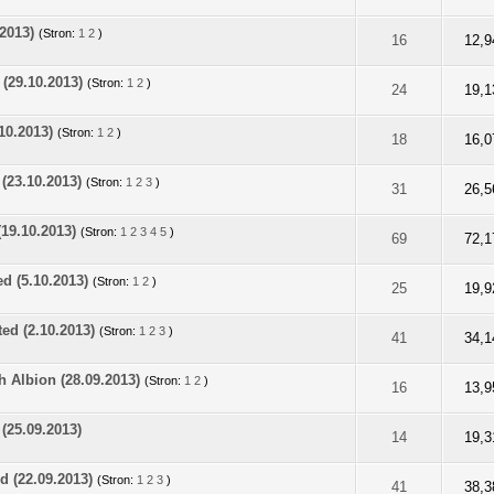
2013)
(Stron:
1
2
)
na: 0 na 5 gwiazdek
2
3
4
5
16
12,9
(29.10.2013)
(Stron:
1
2
)
na: 0 na 5 gwiazdek
2
3
4
5
24
19,1
10.2013)
(Stron:
1
2
)
na: 0 na 5 gwiazdek
2
3
4
5
18
16,0
(23.10.2013)
(Stron:
1
2
3
)
na: 0 na 5 gwiazdek
2
3
4
5
31
26,5
19.10.2013)
(Stron:
1
2
3
4
5
)
na: 0 na 5 gwiazdek
2
3
4
5
69
72,1
d (5.10.2013)
(Stron:
1
2
)
na: 0 na 5 gwiazdek
2
3
4
5
25
19,9
ed (2.10.2013)
(Stron:
1
2
3
)
na: 0 na 5 gwiazdek
2
3
4
5
41
34,1
 Albion (28.09.2013)
(Stron:
1
2
)
na: 0 na 5 gwiazdek
2
3
4
5
16
13,9
(25.09.2013)
na: 0 na 5 gwiazdek
2
3
4
5
14
19,3
d (22.09.2013)
(Stron:
1
2
3
)
na: 0 na 5 gwiazdek
2
3
4
5
41
38,3