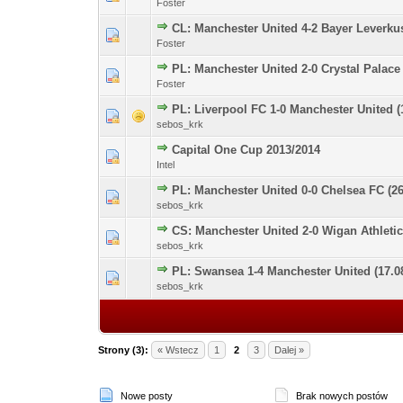
Foster
CL: Manchester United 4-2 Bayer Leverkus
0 głosów - średnia oce
1
Foster
PL: Manchester United 2-0 Crystal Palace 
0 głosów - średnia oce
1
Foster
PL: Liverpool FC 1-0 Manchester United (
0 głosów - średnia oce
1
sebos_krk
Capital One Cup 2013/2014
0 głosów - średnia oce
1
Intel
PL: Manchester United 0-0 Chelsea FC (26
0 głosów - średnia oce
1
sebos_krk
CS: Manchester United 2-0 Wigan Athletic
0 głosów - średnia oce
1
sebos_krk
PL: Swansea 1-4 Manchester United (17.0
0 głosów - średnia oce
1
sebos_krk
Strony (3):
« Wstecz
1
2
3
Dalej »
Nowe posty
Brak nowych postów