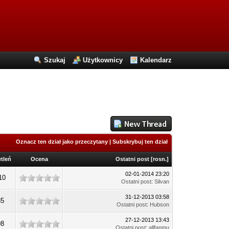
Szukaj
Użytkownicy
Kalendarz
Oznacz ten dział jako przeczytany
|
Subskrybuj ten dział
tleń
Ocena
Ostatni post
[
rosn.
]
02-01-2014 23:20
10
Ostatni post
:
Silvan
31-12-2013 03:58
35
Ostatni post
:
Hubson
27-12-2013 13:43
98
Ostatni post
:
allfanmu