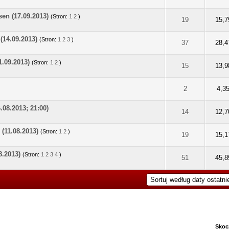
en (17.09.2013)
(Stron:
1
2
)
na: 0 na 5 gwiazdek
2
3
4
5
19
15,7
(14.09.2013)
(Stron:
1
2
3
)
na: 0 na 5 gwiazdek
2
3
4
5
37
28,4
1.09.2013)
(Stron:
1
2
)
na: 0 na 5 gwiazdek
2
3
4
5
15
13,9
na: 0 na 5 gwiazdek
2
3
4
5
2
4,3
.08.2013; 21:00)
na: 0 na 5 gwiazdek
2
3
4
5
14
12,7
 (11.08.2013)
(Stron:
1
2
)
na: 0 na 5 gwiazdek
2
3
4
5
19
15,1
8.2013)
(Stron:
1
2
3
4
)
na: 0 na 5 gwiazdek
2
3
4
5
51
45,8
Skoc