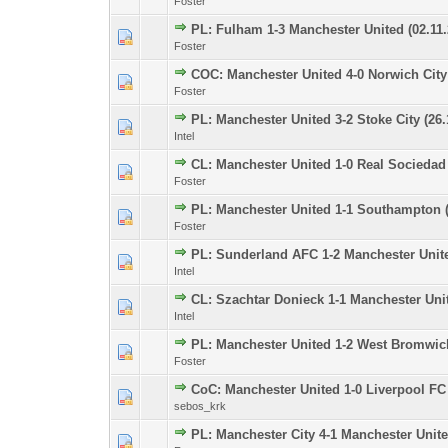
Foster
PL: Fulham 1-3 Manchester United (02.11.
0 głosów - średnia oce
1
Foster
COC: Manchester United 4-0 Norwich City 
0 głosów - średnia oce
1
Foster
PL: Manchester United 3-2 Stoke City (26.
0 głosów - średnia oce
1
Intel
CL: Manchester United 1-0 Real Sociedad 
0 głosów - średnia oce
1
Foster
PL: Manchester United 1-1 Southampton (
0 głosów - średnia oce
1
Foster
PL: Sunderland AFC 1-2 Manchester Unite
0 głosów - średnia oce
1
Intel
CL: Szachtar Donieck 1-1 Manchester Unit
0 głosów - średnia oce
1
Intel
PL: Manchester United 1-2 West Bromwich
0 głosów - średnia oce
1
Foster
CoC: Manchester United 1-0 Liverpool FC 
0 głosów - średnia oce
1
sebos_krk
PL: Manchester City 4-1 Manchester Unite
0 głosów - średnia oce
1