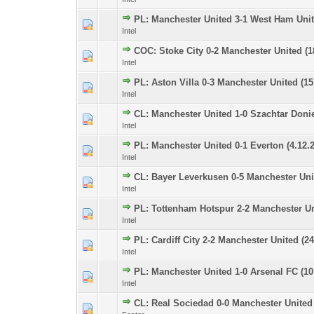
PL: Manchester United 3-1 West Ham Unit
0 głosów - średnia oce
1
Intel
COC: Stoke City 0-2 Manchester United (1
0 głosów - średnia oce
1
Intel
PL: Aston Villa 0-3 Manchester United (15
0 głosów - średnia oce
1
Intel
CL: Manchester United 1-0 Szachtar Donie
0 głosów - średnia oce
1
Intel
PL: Manchester United 0-1 Everton (4.12.
0 głosów - średnia oce
1
Intel
CL: Bayer Leverkusen 0-5 Manchester Unit
0 głosów - średnia oce
1
Intel
PL: Tottenham Hotspur 2-2 Manchester Un
0 głosów - średnia oce
1
Intel
PL: Cardiff City 2-2 Manchester United (24
0 głosów - średnia oce
1
Intel
PL: Manchester United 1-0 Arsenal FC (10
0 głosów - średnia oce
1
Intel
CL: Real Sociedad 0-0 Manchester United 
0 głosów - średnia oce
1