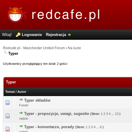
Witaj!
Logowanie
Rejestracja
Redcafe.pl - Manchester United Forum
›
Na luzie
Typer
Użytkownicy przeglądający ten dział: 2 gości
Typer
Temat
/
Autor
Typer składów
0 głosów - średnia ocena: 0 na 5 gwiazdek
1
2
3
4
5
Foster
Typer - propozycje, uwagi, sugestie
(Stron:
1
2
3
4
...
13
)
0 głosów - średnia ocena: 0 na 5 gwiazdek
1
2
3
4
5
radzio
Typer - komentarze, porady
(Stron:
1
2
3
4
...
6
)
0 głosów - średnia ocena: 0 na 5 gwiazdek
1
2
3
4
5
radzio