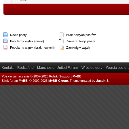
Nowe posty
Brak nowych postów
Popularny wątek (nowe)
Zawiera Twoje posty
Popularny wątek (brak nowych)
Zamknięty wątek
Kontakt
Redcafe.pl - Manchester United Forum
Wróć do góry
Wersja bez gra
Polskie tłumaczenie © 2007-2026
Polski Support MyBB
Silnik forum
MyBB
, © 2002-2026
MyBB Group
.
Theme created by
Justin S.